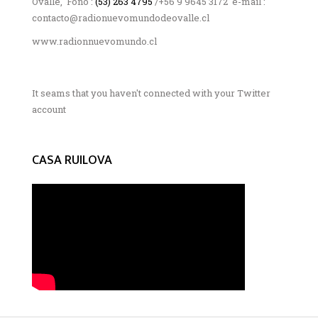
Ovalle, Fono :
(53) 263 4795
/+56 9 9645 3172 e-mail :
contacto@radionuevomundodeovalle.cl
www.radionnuevomundo.cl
It seams that you haven't connected with your Twitter
account
CASA RUILOVA