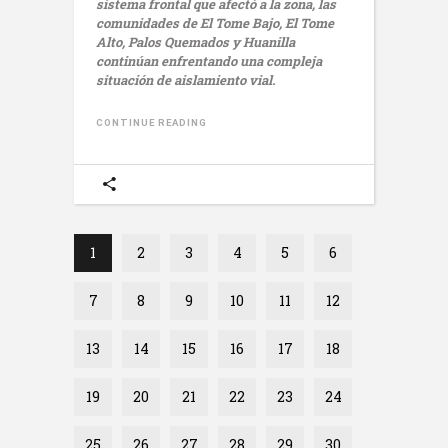
sistema frontal que afectó a la zona, las
comunidades de El Tome Bajo, El Tome
Alto, Palos Quemados y Huanilla
continúan enfrentando una compleja
situación de aislamiento vial.
CONTINUE READING
1
2
3
4
5
6
7
8
9
10
11
12
13
14
15
16
17
18
19
20
21
22
23
24
25
26
27
28
29
30