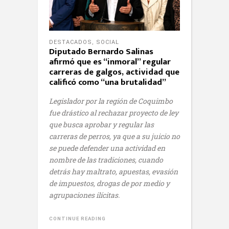
DESTACADOS
,
SOCIAL
Diputado Bernardo Salinas
afirmó que es “inmoral” regular
carreras de galgos, actividad que
calificó como “una brutalidad”
Legislador por la región de Coquimbo
fue drástico al rechazar proyecto de ley
que busca aprobar y regular las
carreras de perros, ya que a su juicio no
se puede defender una actividad en
nombre de las tradiciones, cuando
detrás hay maltrato, apuestas, evasión
de impuestos, drogas de por medio y
agrupaciones ilícitas.
CONTINUE READING