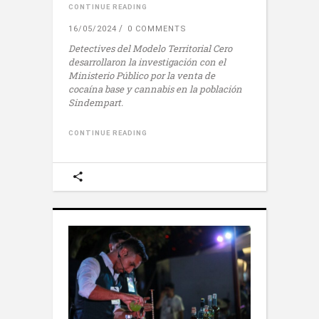
CONTINUE READING
16/05/2024
0 COMMENTS
Detectives del Modelo Territorial Cero
desarrollaron la investigación con el
Ministerio Público por la venta de
cocaína base y cannabis en la población
Sindempart.
CONTINUE READING