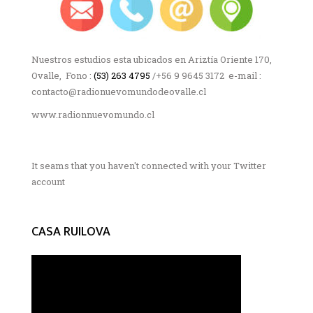
Nuestros estudios esta ubicados en Ariztía Oriente 170,
Ovalle, Fono :
(53) 263 4795
/+56 9 9645 3172 e-mail :
contacto@radionuevomundodeovalle.cl
www.radionnuevomundo.cl
It seams that you haven't connected with your Twitter
account
CASA RUILOVA