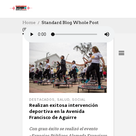
Home
Standard Blog Whole Post
(Page 141)
DESTACADOS
,
SALUD
,
SOCIAL
Realizan exitosa intervención
deportiva en la Avenida
Francisco de Aguirre
Con gran éxito se realizó el evento
«Espacios Públicos Alameda Francisco