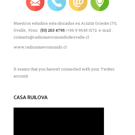
Nuestros estudios esta ubicados en Ariztía Oriente 170,
Ovalle, Fono :
(53) 263 4795
/+56 9 9645 3172 e-mail :
contacto@radionuevomundodeovalle.cl
www.radionnuevomundo.cl
It seams that you haven't connected with your Twitter
account
CASA RUILOVA