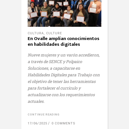
CULTURA
,
CULTURE
En Ovalle amplían conocimientos
en habilidades digitales
Nueve mujeres y un varón accedieron,
a través de SENCE y Polpaico
Soluciones, a capacitarse en
Habilidades Digitales para Trabajo con
el objetivo de tener las herramientas
para fortalecer el currículo y
actualizarse con los requerimientos
actuales.
CONTINUE READING
17/06/2025
0 COMMENTS