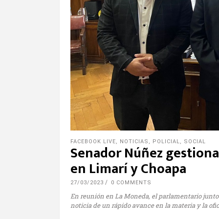
FACEBOOK LIVE
,
NOTICIAS
,
POLICIAL
,
SOCIAL
Senador Núñez gestiona 
en Limarí y Choapa
27/03/2023
0 COMMENTS
En reunión en La Moneda, el parlamentario junto 
noticia de un rápido avance en la materia y la of