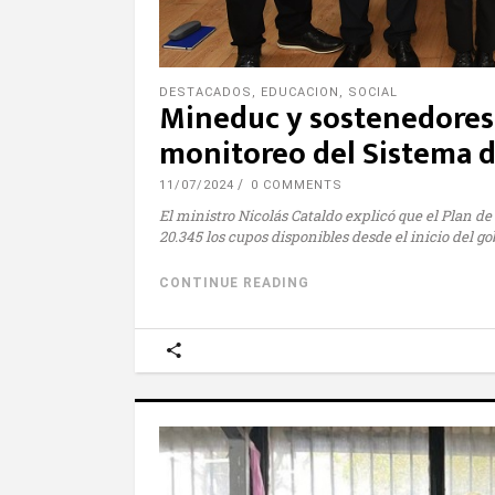
DESTACADOS
,
EDUCACION
,
SOCIAL
Mineduc y sostenedores 
monitoreo del Sistema d
11/07/2024
0 COMMENTS
El ministro Nicolás Cataldo explicó que el Plan d
20.345 los cupos disponibles desde el inicio del go
CONTINUE READING