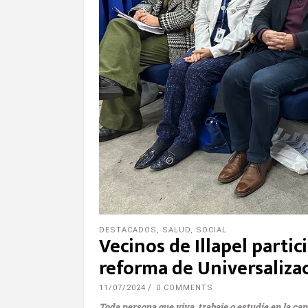
DESTACADOS
,
SALUD
,
SOCIAL
Vecinos de Illapel partic
reforma de Universalizac
11/07/2024
0 COMMENTS
Toda persona que viva, trabaje o estudie en la cap