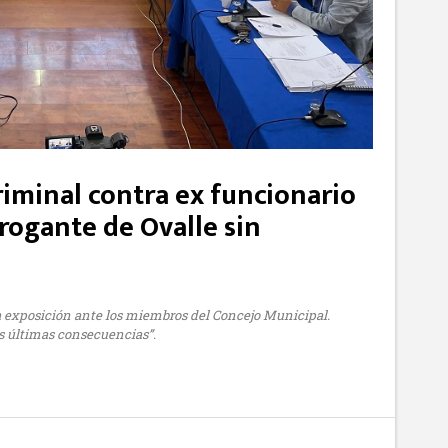
riminal contra ex funcionario
brogante de Ovalle sin
na exposición ante los miembros del Concejo Municipal.
s últimas consecuencias”.