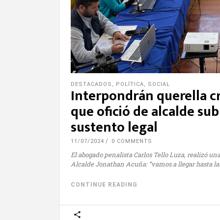
DESTACADOS
,
POLÍTICA
,
SOCIAL
Interpondrán querella c
que ofició de alcalde su
sustento legal
11/07/2024
0 COMMENTS
El abogado penalista Carlos Tello Luza, realizó u
Alcalde Jonathan Acuña: “vamos a llegar hasta la
CONTINUE READING