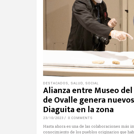
DESTACADOS
,
SALUD
,
SOCIAL
Alianza entre Museo del 
de Ovalle genera nuevos
Diaguita en la zona
23/10/2023
0 COMMENTS
Hasta ahora es una de las colaboraciones más i
conocimiento de los pueblos originarios que habi