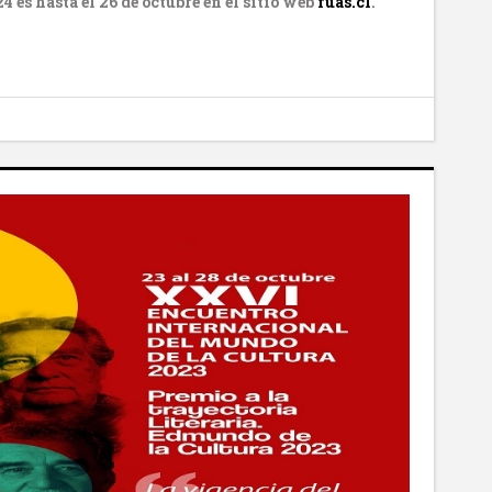
4 es hasta el 26 de octubre en
el sitio web
fuas.cl
.