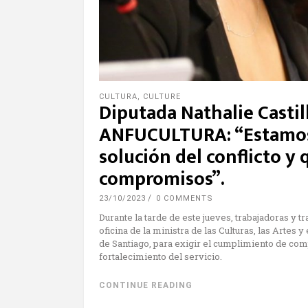
CULTURA
,
CULTURE
Diputada Nathalie Castil
ANFUCULTURA: “Estamos 
solución del conflicto y
compromisos”.
23/10/2023
0 COMMENTS
Durante la tarde de este jueves, trabajadoras 
oficina de la ministra de las Culturas, las Artes
de Santiago, para exigir el cumplimiento de c
fortalecimiento del servicio.
CONTINUE READING