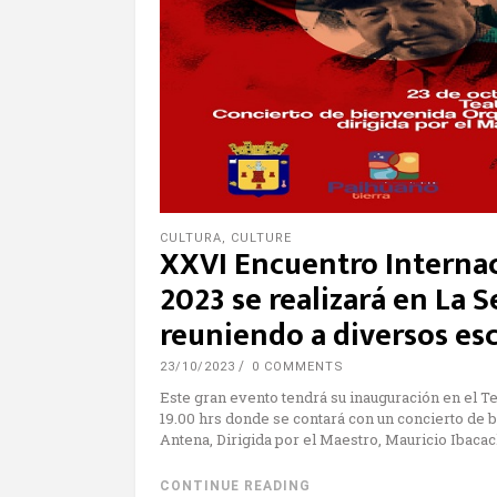
CULTURA
,
CULTURE
XXVI Encuentro Internac
2023 se realizará en La 
reuniendo a diversos esc
23/10/2023
0 COMMENTS
Este gran evento tendrá su inauguración en el Te
19.00 hrs donde se contará con un concierto de b
Antena, Dirigida por el Maestro, Mauricio Ibacac
CONTINUE READING