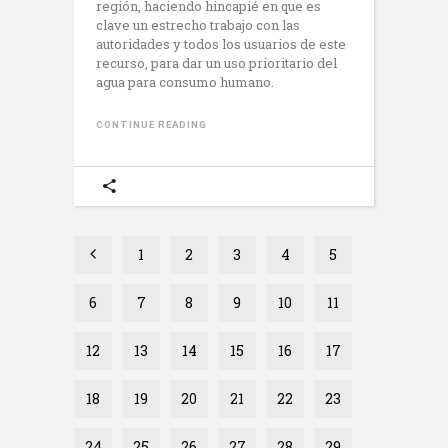
región, haciendo hincapié en que es
clave un estrecho trabajo con las
autoridades y todos los usuarios de este
recurso, para dar un uso prioritario del
agua para consumo humano.
CONTINUE READING
1
2
3
4
5
6
7
8
9
10
11
12
13
14
15
16
17
18
19
20
21
22
23
24
25
26
27
28
29