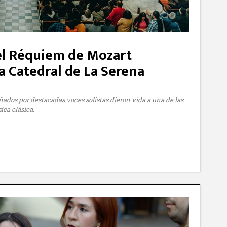
el Réquiem de Mozart
a Catedral de La Serena
ados por destacadas voces solistas dieron vida a una de las
ica clásica.