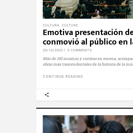
CULTURA
,
CULTURE
Emotiva presentación d
conmovió al público en l
20/10/2025
0 COMMENTS
Más de 100 músicos y coristas en escena, acompañ
obras más trascendentales de la historia de la mús
CONTINUE READING