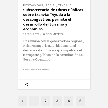
DESTACADOS
,
SOCIAL
,
TRABAJO
Subsecretario de Obras Públicas
sobre tranvía: “Ayuda a la
descongestión, permite el
desarrollo del turismo y
económico”
19/05/2022
0 COMMENTS
En reunión con la gobernadora regional,
Krist Naranjo, la autoridad nacional
destacó esta iniciativa que impulsará el
transporte público en la conurbación La
Serena-Coquimbo.
CONTINUE READING
1
2
3
4
5