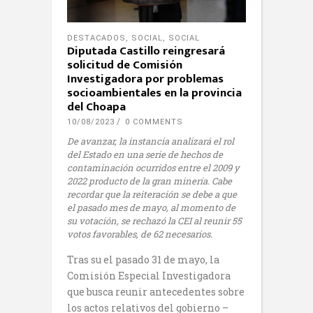
DESTACADOS
,
SOCIAL
,
SOCIAL
Diputada Castillo reingresará
solicitud de Comisión
Investigadora por problemas
socioambientales en la provincia
del Choapa
10/08/2023
0 COMMENTS
De avanzar, la instancia analizará el rol
del Estado en una serie de hechos de
contaminación ocurridos entre el 2009 y
2022 producto de la gran minería. Cabe
recordar que la reiteración se debe a que
el pasado mes de mayo, al momento de
su votación, se rechazó la CEI al reunir 55
votos favorables, de 62 necesarios.
Tras su el pasado 31 de mayo, la
Comisión Especial Investigadora
que busca reunir antecedentes sobre
los actos relativos del gobierno –