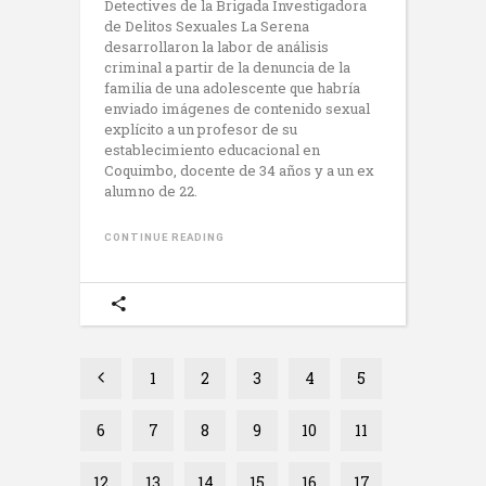
Detectives de la Brigada Investigadora
de Delitos Sexuales La Serena
desarrollaron la labor de análisis
criminal a partir de la denuncia de la
familia de una adolescente que habría
enviado imágenes de contenido sexual
explícito a un profesor de su
establecimiento educacional en
Coquimbo, docente de 34 años y a un ex
alumno de 22.
CONTINUE READING
1
2
3
4
5
6
7
8
9
10
11
12
13
14
15
16
17