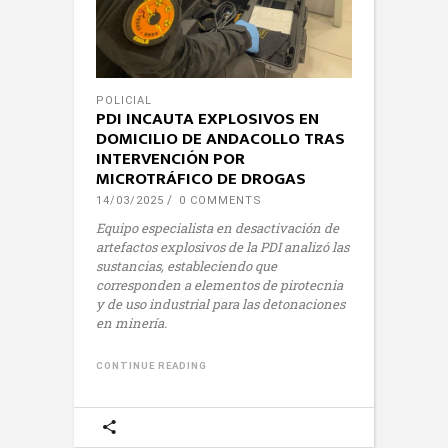
POLICIAL
PDI INCAUTA EXPLOSIVOS EN
DOMICILIO DE ANDACOLLO TRAS
INTERVENCIÓN POR
MICROTRÁFICO DE DROGAS
14/03/2025
0 COMMENTS
Equipo especialista en desactivación de
artefactos explosivos de la PDI analizó las
sustancias, estableciendo que
corresponden a elementos de pirotecnia
y de uso industrial para las detonaciones
en minería.
CONTINUE READING