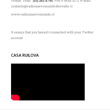
Ovalle, Fono :
(53) 263 4795
/+56 9 9645 3172 e-mail :
contacto@radionuevomundodeovalle.cl
www.radionnuevomundo.cl
It seams that you haven't connected with your Twitter
account
CASA RUILOVA