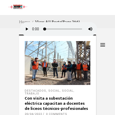
Home
View All Posts
(Page 266)
DESTACADOS
,
SOCIAL
,
SOCIAL
,
TRABAJO
Con visita a subestación
eléctrica capacitan a docentes
de liceos técnicos-profesionales
20/04/2022
0 COMMENTS