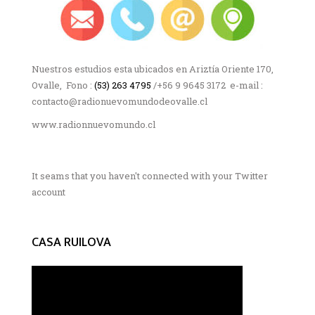
Nuestros estudios esta ubicados en Ariztía Oriente 170,
Ovalle, Fono :
(53) 263 4795
/+56 9 9645 3172 e-mail :
contacto@radionuevomundodeovalle.cl
www.radionnuevomundo.cl
It seams that you haven't connected with your Twitter
account
CASA RUILOVA