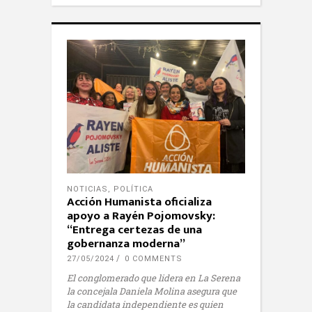
NOTICIAS
,
POLÍTICA
Acción Humanista oficializa
apoyo a Rayén Pojomovsky:
“Entrega certezas de una
gobernanza moderna”
27/05/2024
0 COMMENTS
El conglomerado que lidera en La Serena
la concejala Daniela Molina asegura que
la candidata independiente es quien