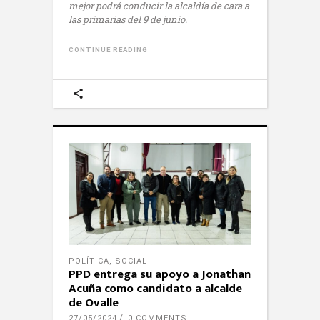
mejor podrá conducir la alcaldía de cara a
las primarias del 9 de junio.
CONTINUE READING
POLÍTICA
,
SOCIAL
PPD entrega su apoyo a Jonathan
Acuña como candidato a alcalde
de Ovalle
27/05/2024
0 COMMENTS