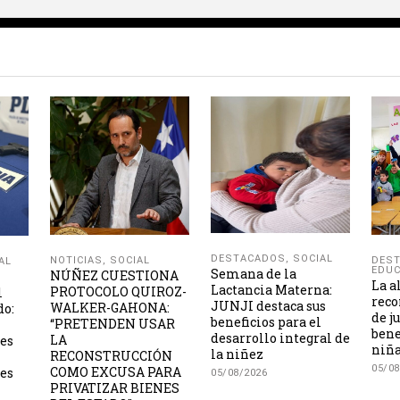
DESTACADOS
,
SOCIAL
NOTICIAS
,
SOCIAL
DES
AL
EDUC
Semana de la
NÚÑEZ CUESTIONA
La a
Lactancia Materna:
PROTOCOLO QUIROZ-
l
reco
JUNJI destaca sus
WALKER-GAHONA:
do:
de j
beneficios para el
“PRETENDEN USAR
bene
desarrollo integral de
LA
les
niña
la niñez
RECONSTRUCCIÓN
05/08
COMO EXCUSA PARA
es
05/08/2026
PRIVATIZAR BIENES