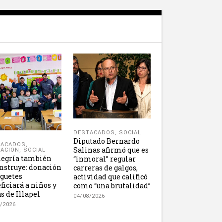
DESTACADOS
,
SOCIAL
Diputado Bernardo
TACADOS
,
Salinas afirmó que es
ACION
,
SOCIAL
legría también
“inmoral” regular
nstruye: donación
carreras de galgos,
uguetes
actividad que calificó
ficiará a niños y
como “una brutalidad”
s de Illapel
04/08/2026
/2026