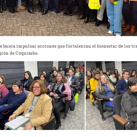
 busca impulsar acciones que fortalezcan el bienestar de los trab
egión de Coquimbo.