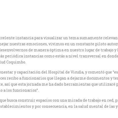
celente instancia para visualizar un tema sumamente relevante 
ejar nuestras emociones, vivimos en un constante piloto autom
 desenvolvernos de manera óptima en nuestro lugar de trabajo 
ás periódica instancias como estás a nivel transversal en dond
alud Coquimbo.
ienestar y capacitación del Hospital de Vicuña, y comentó que “e
eces recibo a funcionarios que llegan a dejarme documentos y 
, así que esta jornada me ha dado herramientas que utilizaré 
 a los funcionarios”.
 que busca construir espacios con una mirada de trabajo en red,
establecimientos y por consecuencia, en la salud mental de las y