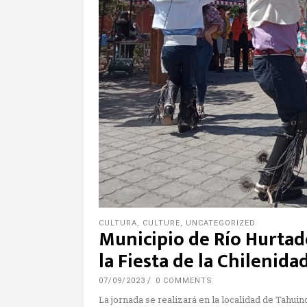
CULTURA
,
CULTURE
,
UNCATEGORIZED
Municipio de Río Hurtado
la Fiesta de la Chilenida
07/09/2023
0 COMMENTS
La jornada se realizará en la localidad de Tahu