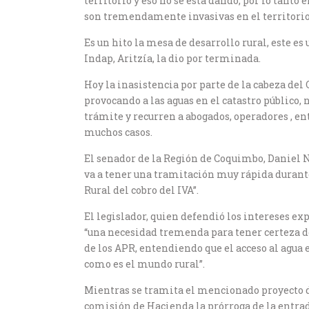
territorio y eso no se está dando, por lo tanto 
son tremendamente invasivas en el territorio
Es un hito la mesa de desarrollo rural, este 
Indap, Aritzía, la dio por terminada.
Hoy la inasistencia por parte de la cabeza de
provocando a las aguas en el catastro público
trámite y recurren a abogados, operadores , ent
muchos casos.
El senador de la Región de Coquimbo, Daniel N
va a tener una tramitación muy rápida durante
Rural del cobro del IVA”.
El legislador, quien defendió los intereses ex
“una necesidad tremenda para tener certeza de
de los APR, entendiendo que el acceso al agua
como es el mundo rural”.
Mientras se tramita el mencionado proyecto de
comisión de Hacienda la prórroga de la entra