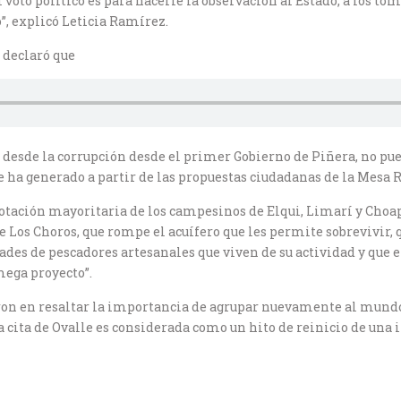
el voto político es para hacerle la observación al Estado, a los t
, explicó Leticia Ramírez.
, declaró que
 desde la corrupción desde el primer Gobierno de Piñera, no pue
 se ha generado a partir de las propuestas ciudadanas de la Mesa
tación mayoritaria de los campesinos de Elqui, Limarí y Choap
Los Choros, que rompe el acuífero que les permite sobrevivir, 
ades de pescadores artesanales que viven de su actividad y que 
mega proyecto”.
eron en resaltar la importancia de agrupar nuevamente al mundo 
la cita de Ovalle es considerada como un hito de reinicio de una