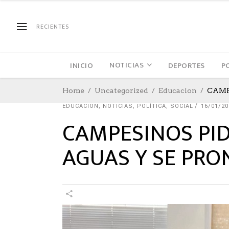
RECIENTES
NOTICIAS
INICIO
DEPORTES
P
Home
Uncategorized
Educacion
CAMP
EDUCACION
,
NOTICIAS
,
POLÍTICA
,
SOCIAL
16/01/20
CAMPESINOS PID
AGUAS Y SE PR