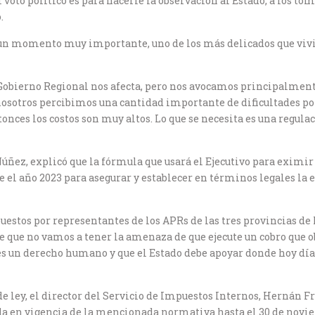
el voto político es para hacerle la observación al Estado, a los t
.
es un momento muy importante, uno de los más delicados que vivi
l Gobierno Regional nos afecta, pero nos avocamos principalmente
, nosotros percibimos una cantidad importante de dificultades p
onces los costos son muy altos. Lo que se necesita es una regulac
úñez, explicó que la fórmula que usará el Ejecutivo para eximir
 el año 2023 para asegurar y establecer en términos legales la
puestos por representantes de los APRs de las tres provincias de 
 que no vamos a tener la amenaza de que ejecute un cobro que o
 es un derecho humano y que el Estado debe apoyar donde hoy dí
 ley, el director del Servicio de Impuestos Internos, Hernán Fri
da en vigencia de la mencionada normativa hasta el 30 de novie