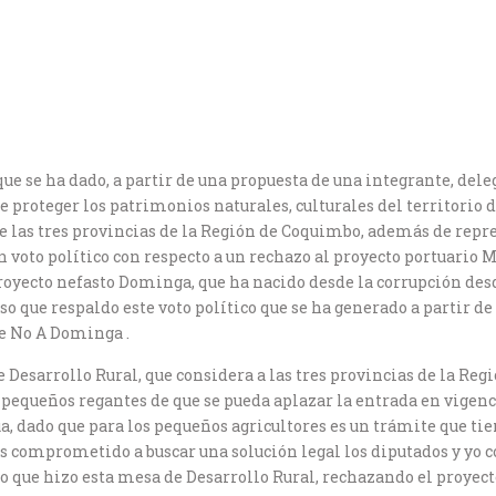
ue se ha dado, a partir de una propuesta de una integrante, del
 proteger los patrimonios naturales, culturales del territorio 
 las tres provincias de la Región de Coquimbo, además de repre
n voto político con respecto a un rechazo al proyecto portuario
proyecto nefasto Dominga, que ha nacido desde la corrupción des
eso que respaldo este voto político que se ha generado a partir d
e No A Dominga .
e Desarrollo Rural, que considera a las tres provincias de la 
os pequeños regantes de que se pueda aplazar la entrada en vigen
ua, dado que para los pequeños agricultores es un trámite que ti
s comprometido a buscar una solución legal los diputados y yo
co que hizo esta mesa de Desarrollo Rural, rechazando el proye