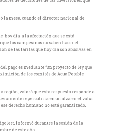
omadores de decisiones de las inversiones, que
ó la mesa, cuando el director nacional de
 hoy día a la afectación que se está
orque los campesinos no saben hacer el
ión de las tarifas que hoy día son abusivas en
 del pago es mediante “un proyecto de ley que
 eximición de los comités de Agua Potable
la región, valoró que esta respuesta responde a
bviamente repercutiría en un alza en el valor
a ese derecho humano no está garantizado,
golett, informó durantre la sesión de la
mbre de este año.