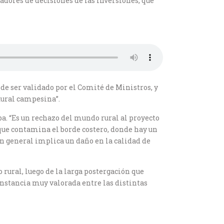
omadores de decisiones de las inversiones, que
de ser validado por el Comité de Ministros, y
 Rural campesina”.
a. “Es un rechazo del mundo rural al proyecto
que contamina el borde costero, donde hay un
en general implica un daño en la calidad de
rural, luego de la larga postergación que
 instancia muy valorada entre las distintas