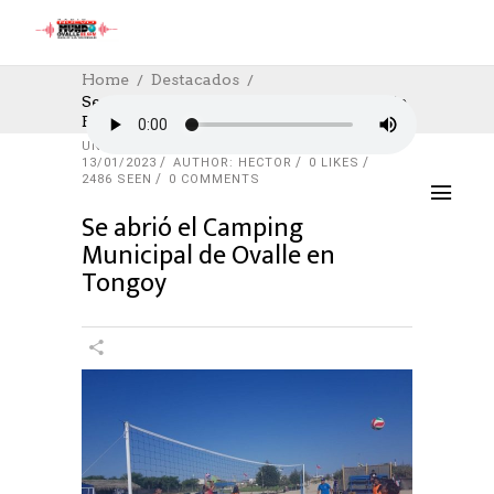
Home
Destacados
Se Abrió El Camping Municipal De Ovalle
En Tongoy
DESTACADOS
,
SOCIAL
,
SOCIAL
,
UNCATEGORIZED
13/01/2023
AUTHOR: HECTOR
0
LIKES
2486 SEEN
0 COMMENTS
Se abrió el Camping
Municipal de Ovalle en
Tongoy