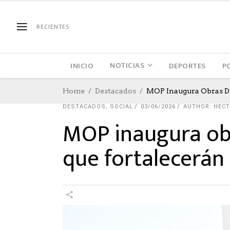
RECIENTES
NOTICIAS
INICIO
DEPORTES
P
Home
Destacados
MOP Inaugura Obras De
DESTACADOS
,
SOCIAL
03/06/2026
AUTHOR: HEC
MOP inaugura ob
que fortalecerán