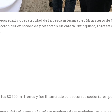
eguridad y operatividad de la pesca artesanal, el Ministerio de O
ucción del enrocado de protección en caleta Chungungo, iniciati
.
 los $2.600 millones y fue financiado con recursos sectoriales, 
.
ue sufría el acceso a la caleta producto de marejadas, las que g