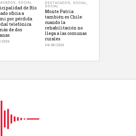
TACADOS
,
SOCIAL
DESTACADOS
,
SOCIAL
,
SOCIAL
cipalidad de Río
Monte Patria
ado oficia a
también es Chile:
mi por pérdida
cuando la
eñal telefónica
rehabilitación no
más de dos
llega a las comunas
anas
rurales
/2026
04/08/2026