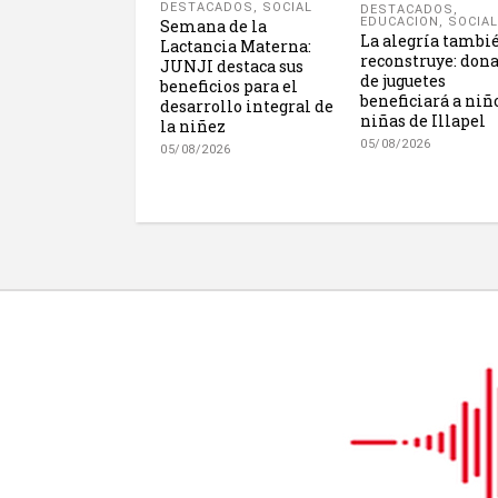
DESTACADOS
,
SOCIAL
DESTACADOS
,
EDUCACION
,
SOCIAL
Semana de la
La alegría tambi
Lactancia Materna:
reconstruye: don
JUNJI destaca sus
de juguetes
beneficios para el
beneficiará a niñ
desarrollo integral de
niñas de Illapel
la niñez
05/08/2026
05/08/2026