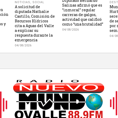
Diputado Bernardo
NOTICIAS
,
SOCIAL
DES
Salinas afirmó que es
A solicitud de
Muni
én
“inmoral” regular
diputada Nathalie
Hurt
ación
carreras de galgos,
Castillo, Comisión de
sere
actividad que calificó
Recursos Hídricos
de s
os y
como “una brutalidad”
cita a Aguas del Valle
por 
a explicar su
sem
04/08/2026
respuesta durante la
04/08
emergencia
04/08/2026