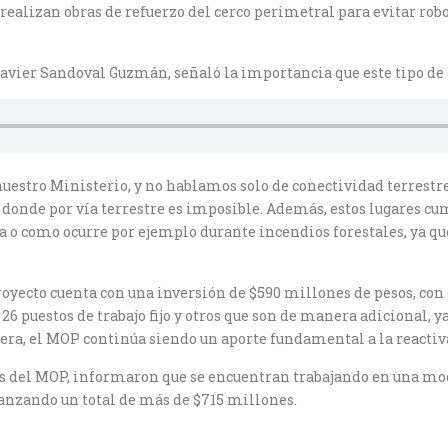
realizan obras de refuerzo del cerco perimetral para evitar robo
Javier Sandoval Guzmán, señaló la importancia que este tipo de 
e nuestro Ministerio, y no hablamos solo de conectividad terrestr
 donde por vía terrestre es imposible. Además, estos lugares c
 o como ocurre por ejemplo durante incendios forestales, ya q
 proyecto cuenta con una inversión de $590 millones de pesos, con
26 puestos de trabajo fijo y otros que son de manera adicional, y
era, el MOP continúa siendo un aporte fundamental a la reactiva
 del MOP, informaron que se encuentran trabajando en una modif
canzando un total de más de $715 millones.