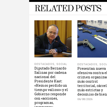
RELATED POSTS
DESTACADOS
,
SOCIAL
DESTACADOS
,
SOCI
Diputado Bernardo
Presentan nueva
Salinas por cadena
ofensiva contra e
nacional del
crimen organiza
Presidente Kast:
más control
«Hemos perdido un
territorial, cárce
tiempo valioso» y el
más estrictas y
Gobierno responde
decomiso de bien
con «acciones,
06/08/2026
programas,
inconexos»