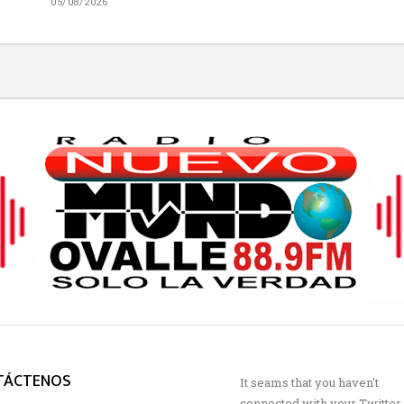
05/08/2026
TÁCTENOS
It seams that you haven't
connected with your Twitter