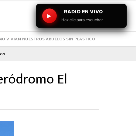
RADIO EN VIVO
▶
Haz clic para escuchar
O VIVÍAN NUESTROS ABUELOS SIN PLÁSTICO
sos
eródromo El