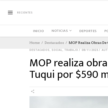
RECIENTES
NOTICIAS
INICIO
DEPORTES
P
Home
Destacados
MOP Realiza Obras De 
DESTACADOS
,
SOCIAL
,
TRABAJO
08/11/2023
AUT
MOP realiza obra
Tuqui por $590 m