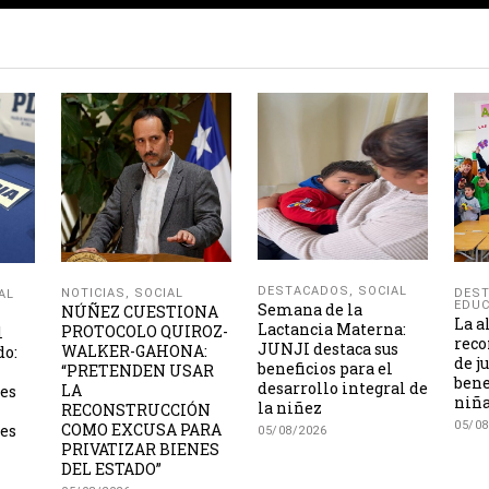
DESTACADOS
,
SOCIAL
NOTICIAS
,
SOCIAL
DES
AL
EDUC
Semana de la
NÚÑEZ CUESTIONA
La a
Lactancia Materna:
PROTOCOLO QUIROZ-
l
reco
JUNJI destaca sus
WALKER-GAHONA:
do:
de j
beneficios para el
“PRETENDEN USAR
bene
desarrollo integral de
LA
les
niña
la niñez
RECONSTRUCCIÓN
05/08
COMO EXCUSA PARA
es
05/08/2026
PRIVATIZAR BIENES
DEL ESTADO”