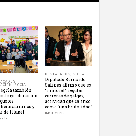
DESTACADOS
,
SOCIAL
Diputado Bernardo
TACADOS
,
Salinas afirmó que es
ACION
,
SOCIAL
legría también
“inmoral” regular
nstruye: donación
carreras de galgos,
uguetes
actividad que calificó
ficiará a niños y
como “una brutalidad”
s de Illapel
04/08/2026
/2026