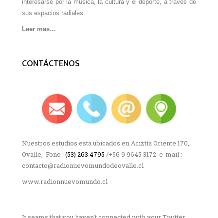
interesarse por la música, la cultura y el deporte, a través de
sus espacios radiales.
Leer mas…
CONTÁCTENOS
Nuestros estudios esta ubicados en Ariztía Oriente 170,
Ovalle, Fono :
(53) 263 4795
/+56 9 9645 3172 e-mail :
contacto@radionuevomundodeovalle.cl
www.radionnuevomundo.cl
It seams that you haven't connected with your Twitter