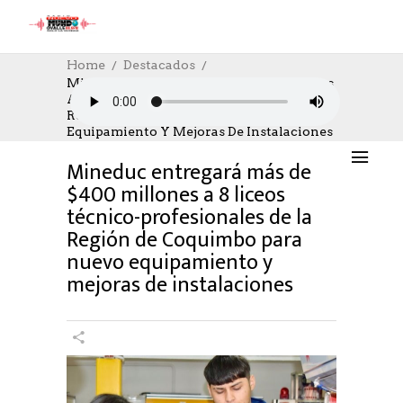
Home
Destacados
Mineduc Entregará Más De $400 Millones
A 8 Liceos Técnico-Profesionales De La
DESTACADOS
,
EDUCACION
,
SOCIAL
Región De Coquimbo Para Nuevo
08/11/2023
AUTHOR: HECTOR
0
LIKES
Equipamiento Y Mejoras De Instalaciones
846 SEEN
0 COMMENTS
Mineduc entregará más de
$400 millones a 8 liceos
técnico-profesionales de la
Región de Coquimbo para
nuevo equipamiento y
mejoras de instalaciones