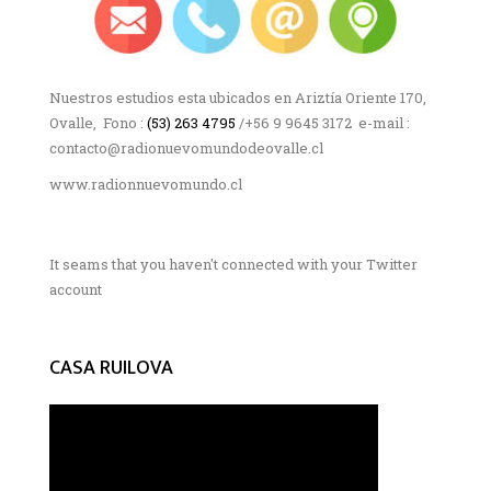
Nuestros estudios esta ubicados en Ariztía Oriente 170,
Ovalle, Fono :
(53) 263 4795
/+56 9 9645 3172 e-mail :
contacto@radionuevomundodeovalle.cl
www.radionnuevomundo.cl
It seams that you haven't connected with your Twitter
account
CASA RUILOVA