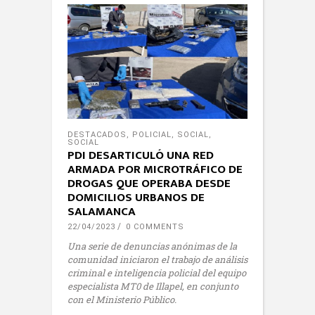
DESTACADOS
,
POLICIAL
,
SOCIAL
,
SOCIAL
PDI DESARTICULÓ UNA RED
ARMADA POR MICROTRÁFICO DE
DROGAS QUE OPERABA DESDE
DOMICILIOS URBANOS DE
SALAMANCA
22/04/2023
0 COMMENTS
Una serie de denuncias anónimas de la
comunidad iniciaron el trabajo de análisis
criminal e inteligencia policial del equipo
especialista MT0 de Illapel, en conjunto
con el Ministerio Público.