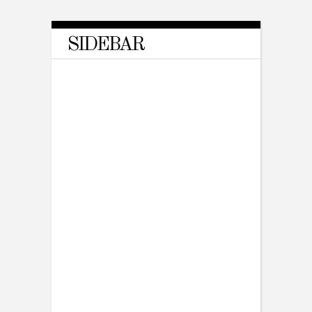
SIDEBAR
TRAVEL
Daredevils will Leave You
Breathless