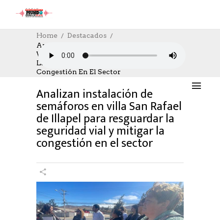
Home
Destacados
Analizan Instalación De Semáforos En
Villa San Rafael De Illapel Para Resguardar
DESTACADOS
,
SOCIAL
,
SOCIAL
26/04/2023
La Seguridad Vial Y Mitigar La
AUTHOR: HECTOR
0
LIKES
978 SEEN
Congestión En El Sector
0 COMMENTS
Analizan instalación de
semáforos en villa San Rafael
de Illapel para resguardar la
seguridad vial y mitigar la
congestión en el sector