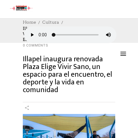
Home
Cultura
Illapel Inaugura Renovada Plaza Elige
Vivir Sano, Un Espacio Para El Encuentro,
CULTURA
,
CULTURE
,
DEPORTES
03/07/2026
El Deporte Y La Vida En Comunidad
AUTHOR: HECTOR
0
LIKES
154 SEEN
0 COMMENTS
Illapel inaugura renovada
Plaza Elige Vivir Sano, un
espacio para el encuentro, el
deporte y la vida en
comunidad