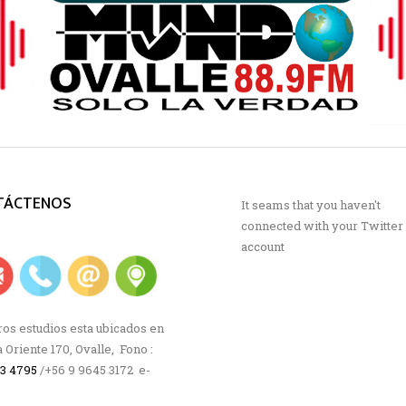
TÁCTENOS
It seams that you haven't
connected with your Twitter
account
os estudios esta ubicados en
a Oriente 170, Ovalle, Fono :
63 4795
/+56 9 9645 3172 e-