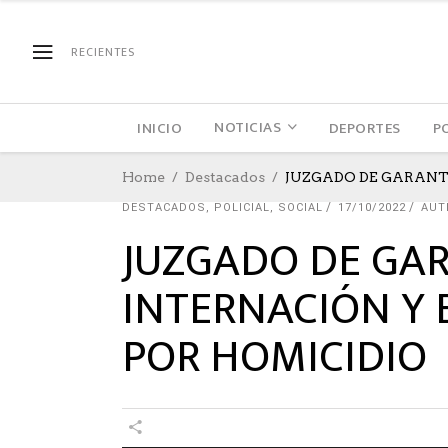
RECIENTES
NOTICIAS
INICIO
DEPORTES
P
Home
Destacados
JUZGADO DE GARANT
DESTACADOS
,
POLICIAL
,
SOCIAL
17/10/2022
AUT
JUZGADO DE GA
INTERNACIÓN Y 
POR HOMICIDIO