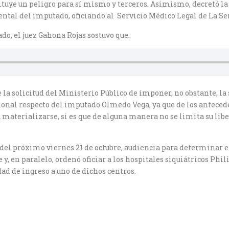
ituye un peligro para sí mismo y terceros. Asimismo, decretó l
tal del imputado, oficiando al Servicio Médico Legal de La Ser
do, el juez Gahona Rojas sostuvo que:
ge la solicitud del Ministerio Público de imponer, no obstante, 
ional respecto del imputado Olmedo Vega, ya que de los anteced
a materializarse, si es que de alguna manera no se limita su li
ras del próximo viernes 21 de octubre, audiencia para determinar 
 y, en paralelo, ordenó oficiar a los hospitales siquiátricos Ph
ad de ingreso a uno de dichos centros.