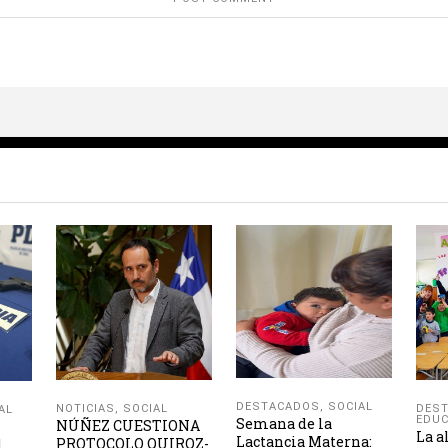
DESTACADOS
,
SOCIAL
NOTICIAS
,
SOCIAL
DES
AL
EDUC
Semana de la
NÚÑEZ CUESTIONA
La a
Lactancia Materna:
PROTOCOLO QUIROZ-
l