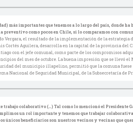
dad) más importantes que tenemos a lo largo del país, donde ha
ma preventivo como pocos en Chile, si lo comparamos con comuna
do Vergara, el resultado de la implementación de la estrategia 
enis Cortés Aguilera, desarrolla en la capital de la provincia
iago con el jefe comunal, como parte de los compromisos adquiri
incipios del mes de octubre. La buena impresión que se llevó el M
eguridad del municipio illapelino, permitió que la comuna fuese
tema Nacional de Seguridad Municipal, de la Subsecretaría de Pr
 trabajo colaborativo (…) Tal como lo mencionó el Presidente Gab
umplimos un rol importante y tenemos que trabajar colaborativ
los únicos beneficiarios son nuestros vecinos y vecinas que que