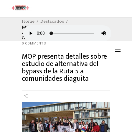
Home
Destacados
MOP Presenta Detalles Sobre Estudio De
Alternativa Del Bypass De La Ruta 5 A
DESTACADOS
,
SOCIAL
,
SOCIAL
15/07/2023
Comunidades Diaguita
AUTHOR: HECTOR
0
LIKES
992 SEEN
0 COMMENTS
MOP presenta detalles sobre
estudio de alternativa del
bypass de la Ruta 5 a
comunidades diaguita