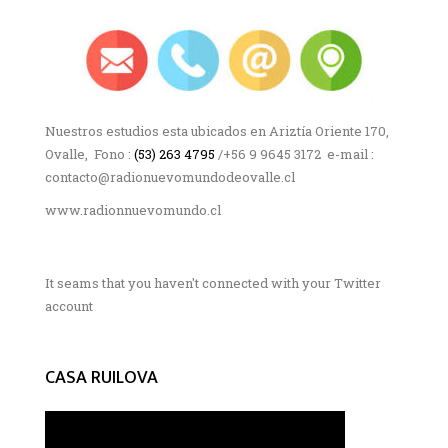
Nuestros estudios esta ubicados en Ariztía Oriente 170,
Ovalle, Fono :
(53) 263 4795
/+56 9 9645 3172 e-mail :
contacto@radionuevomundodeovalle.cl
www.radionnuevomundo.cl
It seams that you haven't connected with your Twitter
account
CASA RUILOVA