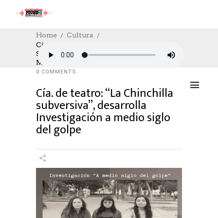
Home
Cultura
Cía. De Teatro: “La Chinchilla
Subversiva”, Desarrolla Investigación A
CULTURA
,
CULTURE
15/07/2023
Medio Siglo Del Golpe
AUTHOR: HECTOR
0
LIKES
1194 SEEN
0 COMMENTS
Cía. de teatro: “La Chinchilla
subversiva”, desarrolla
Investigación a medio siglo
del golpe