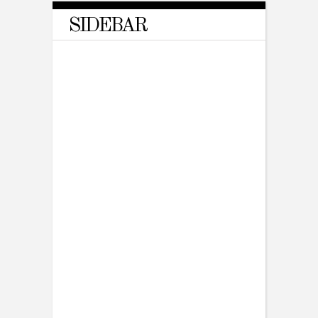
SIDEBAR
TRAVEL
Daredevils will Leave You
Breathless