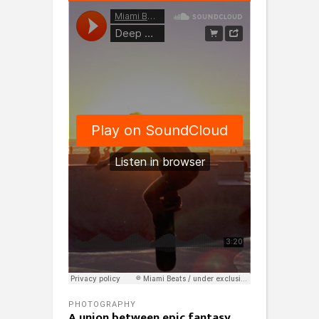
PHOTOGRAPHY
A union between epic fantasy