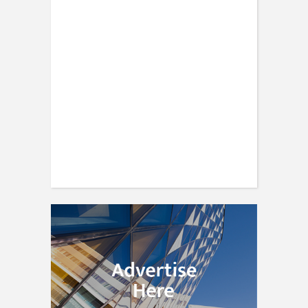
ENGINEERING
Scientists have created glasses that
fit a housefly