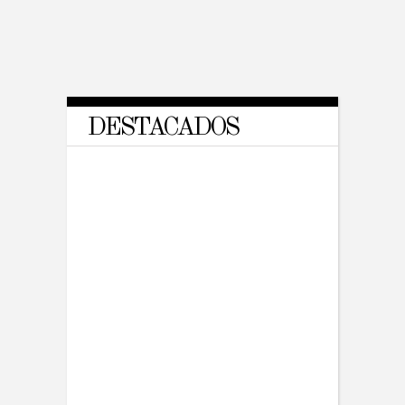
Ovalle reúne a empresas
para tratar temas de
migración y subsidios
DESTACADOS