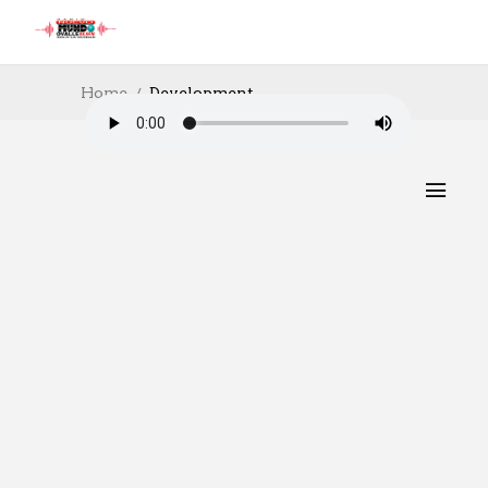
Home
Development
ART
,
BUSINESS
,
COMPANIES
,
DEPORTES
,
DEVELOPMENT
,
ENGINEERING
,
ENTERTAINTMENT
,
GAMING
,
PHOTOGRAPHY
Este sábado el Mindep e
IND invitan al gran Festival