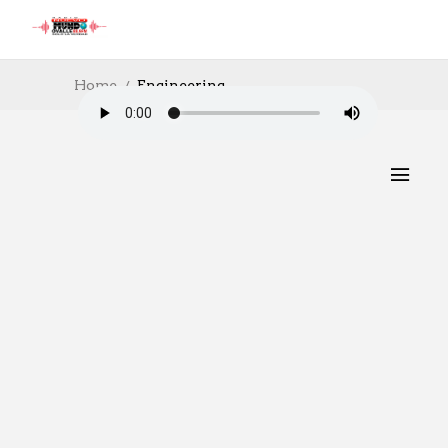
Home
Engineering
ART
,
BUSINESS
,
COMPANIES
,
DEPORTES
,
DEVELOPMENT
,
ENGINEERING
,
ENTERTAINTMENT
,
GAMING
,
PHOTOGRAPHY
Este sábado el Mindep e
IND invitan al gran Festival