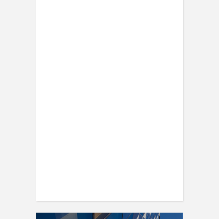
Read this and learn how to ride a
electric scooter
ENGINEERING
Scientists have created glasses that
fit a housefly