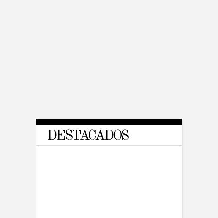
ENGINEERING
Can technology be used to
promote physical activity?
DESTACADOS