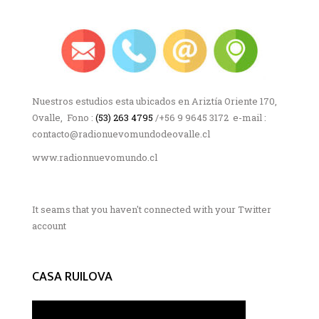
Nuestros estudios esta ubicados en Ariztía Oriente 170,
Ovalle, Fono :
(53) 263 4795
/+56 9 9645 3172 e-mail :
contacto@radionuevomundodeovalle.cl
www.radionnuevomundo.cl
It seams that you haven't connected with your Twitter
account
CASA RUILOVA