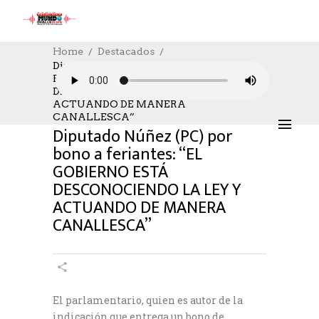
Home
Destacados
Diputado Núñez (PC) Por Bono A
Feriantes: “EL GOBIERNO ESTÁ
DESTACADOS
,
NOTICIAS
,
TRABAJO
DESCONOCIENDO LA LEY Y
23/06/2021
AUTHOR: HECTOR
0
LIKES
ACTUANDO DE MANERA
1122 SEEN
0 COMMENTS
CANALLESCA”
Diputado Núñez (PC) por
bono a feriantes: “EL
GOBIERNO ESTÁ
DESCONOCIENDO LA LEY Y
ACTUANDO DE MANERA
CANALLESCA”
El parlamentario, quien es autor de la
indicación que entrega un bono de