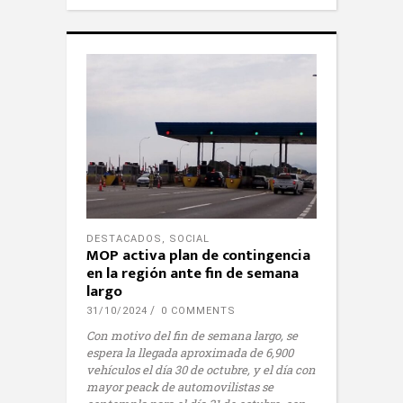
DESTACADOS
,
SOCIAL
MOP activa plan de contingencia
en la región ante fin de semana
largo
31/10/2024
0 COMMENTS
Con motivo del fin de semana largo, se
espera la llegada aproximada de 6,900
vehículos el día 30 de octubre, y el día con
mayor peack de automovilistas se