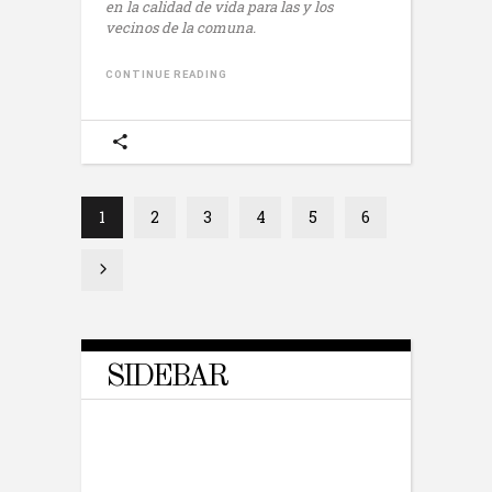
en la calidad de vida para las y los
vecinos de la comuna.
CONTINUE READING
1
2
3
4
5
6
SIDEBAR