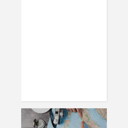
TRAVEL
30 expert photography tips from
travellers