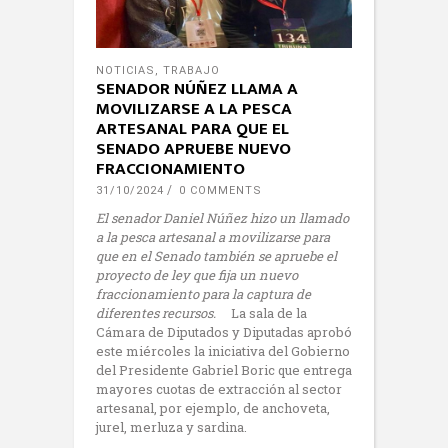
NOTICIAS
,
TRABAJO
SENADOR NÚÑEZ LLAMA A
MOVILIZARSE A LA PESCA
ARTESANAL PARA QUE EL
SENADO APRUEBE NUEVO
FRACCIONAMIENTO
31/10/2024
0 COMMENTS
El senador Daniel Núñez hizo un llamado
a la pesca artesanal a movilizarse para
que en el Senado también se apruebe el
proyecto de ley que fija un nuevo
fraccionamiento para la captura de
diferentes recursos.
La sala de la
Cámara de Diputados y Diputadas aprobó
este miércoles la iniciativa del Gobierno
del Presidente Gabriel Boric que entrega
mayores cuotas de extracción al sector
artesanal, por ejemplo, de anchoveta,
jurel, merluza y sardina.