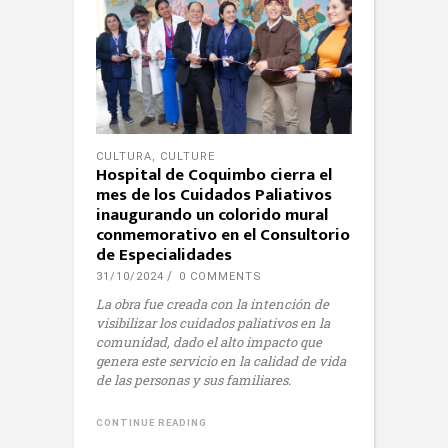
CULTURA
,
CULTURE
Hospital de Coquimbo cierra el
mes de los Cuidados Paliativos
inaugurando un colorido mural
conmemorativo en el Consultorio
de Especialidades
31/10/2024
0 COMMENTS
La obra fue creada con la intención de
visibilizar los cuidados paliativos en la
comunidad, dado el alto impacto que
genera este servicio en la calidad de vida
de las personas y sus familiares.
CONTINUE READING