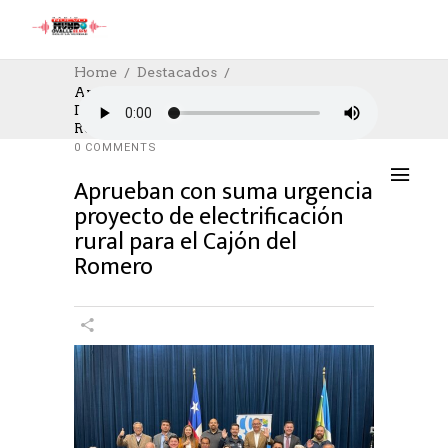
Home
Destacados
Aprueban Con Suma Urgencia Proyecto
De Electrificación Rural Para El Cajón Del
DESTACADOS
,
SOCIAL
31/10/2024
Romero
AUTHOR: HECTOR
0
LIKES
798 SEEN
0 COMMENTS
Aprueban con suma urgencia
proyecto de electrificación
rural para el Cajón del
Romero