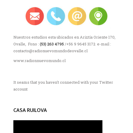
Nuestros estudios esta ubicados en Ariztía Oriente 170,
Ovalle, Fono :
(53) 263 4795
/+56 9 9645 3172 e-mail :
contacto@radionuevomundodeovalle.cl
www.radionnuevomundo.cl
It seams that you haven't connected with your Twitter
account
CASA RUILOVA