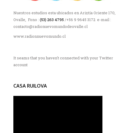
Nuestros estudios esta ubicados en Ariztía Oriente 170,
Ovalle, Fono :
(53) 263 4795
/+56 9 9645 3172 e-mail :
contacto@radionuevomundodeovalle.cl
www.radionnuevomundo.cl
It seams that you haven't connected with your Twitter
account
CASA RUILOVA