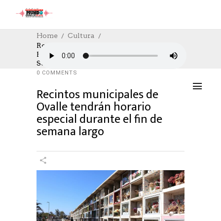
Home
Cultura
Recintos Municipales De Ovalle Tendrán
Horario Especial Durante El Fin De
CULTURA
,
CULTURE
31/10/2024
Semana Largo
AUTHOR: HECTOR
0
LIKES
716 SEEN
0 COMMENTS
Recintos municipales de
Ovalle tendrán horario
especial durante el fin de
semana largo