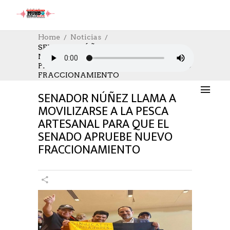
Home
Noticias
SENADOR NÚÑEZ LLAMA A
MOVILIZARSE A LA PESCA ARTESANAL
NOTICIAS
,
TRABAJO
31/10/2024
PARA QUE EL SENADO APRUEBE NUEVO
AUTHOR: HECTOR
0
LIKES
646 SEEN
FRACCIONAMIENTO
0 COMMENTS
SENADOR NÚÑEZ LLAMA A
MOVILIZARSE A LA PESCA
ARTESANAL PARA QUE EL
SENADO APRUEBE NUEVO
FRACCIONAMIENTO