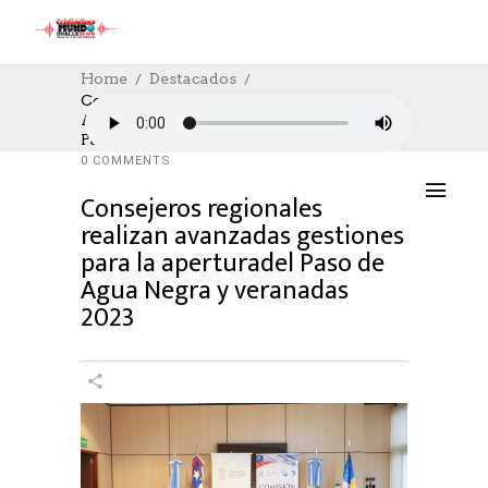
Home
Destacados
Consejeros Regionales Realizan
Avanzadas Gestiones Para La Aperturadel
DESTACADOS
,
POLÍTICA
07/11/2023
Paso De Agua Negra Y Veranadas 2023
AUTHOR: HECTOR
0
LIKES
1044 SEEN
0 COMMENTS
Consejeros regionales
realizan avanzadas gestiones
para la aperturadel Paso de
Agua Negra y veranadas
2023