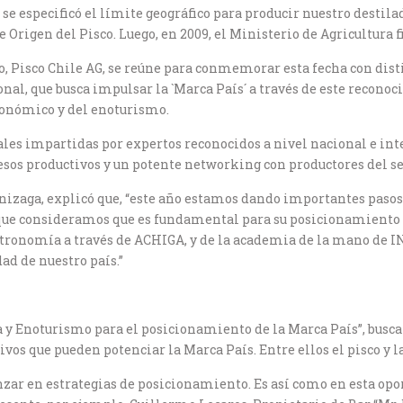
de se especificó el límite geográfico para producir nuestro desti
rigen del Pisco. Luego, en 2009, el Ministerio de Agricultura fij
o, Pisco Chile AG, se reúne para conmemorar esta fecha con dist
al, que busca impulsar la `Marca País´ a través de este reconoc
tronómico y del enoturismo.
ales impartidas por expertos reconocidos a nivel nacional e in
cesos productivos y un potente networking con productores del se
unizaga, explicó que, “este año estamos dando importantes pasos
que consideramos que es fundamental para su posicionamiento e
stronomía a través de ACHIGA, y de la academia de la mano de IN
ad de nuestro país.”
 y Enoturismo para el posicionamiento de la Marca País”, busca 
ivos que pueden potenciar la Marca País. Entre ellos el pisco y 
nzar en estrategias de posicionamiento. Es así como en esta op