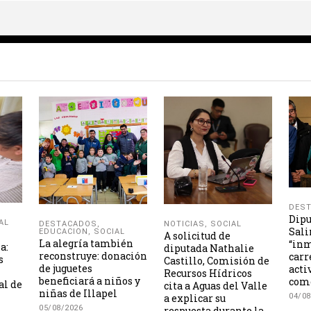
DES
Dipu
AL
NOTICIAS
,
SOCIAL
DESTACADOS
,
Sali
EDUCACION
,
SOCIAL
A solicitud de
La alegría también
“inm
a:
diputada Nathalie
reconstruye: donación
carr
s
Castillo, Comisión de
de juguetes
acti
Recursos Hídricos
beneficiará a niños y
como
al de
cita a Aguas del Valle
niñas de Illapel
a explicar su
04/08
05/08/2026
respuesta durante la