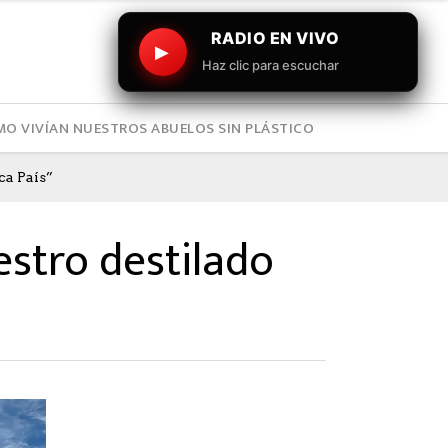
RADIO EN VIVO
▶
Haz clic para escuchar
O VIVÍAN NUESTROS ABUELOS SIN PLÁSTICO
ca País”
estro destilado