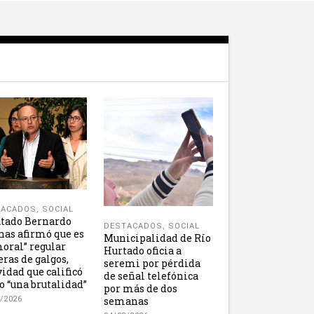
TACADOS
,
SOCIAL
tado Bernardo
DESTACADOS
,
SOCIAL
nas afirmó que es
Municipalidad de Río
oral” regular
Hurtado oficia a
eras de galgos,
seremi por pérdida
vidad que calificó
de señal telefónica
 “una brutalidad”
por más de dos
semanas
/2026