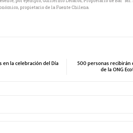
resente, por ejemplo, Guillermo Lecaros, Propietario de Bar “Mr.
ronómico, propietario de la Fuente Chilena.
 en la celebración del Día
500 personas recibirán 
de la ONG Eco