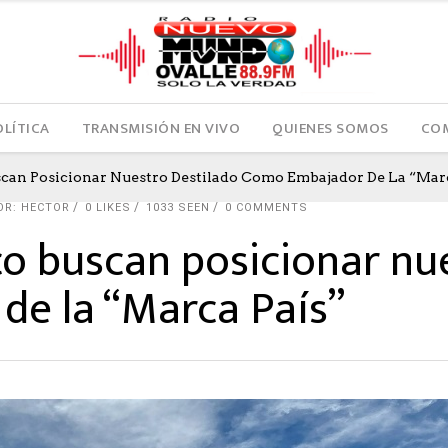
OLÍTICA
TRANSMISIÓN EN VIVO
QUIENES SOMOS
COM
uscan Posicionar Nuestro Destilado Como Embajador De La “Mar
OR: HECTOR
0
LIKES
1033 SEEN
0 COMMENTS
co buscan posicionar nu
e la “Marca País”