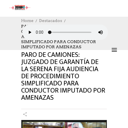
Home
Destacados
PARO DE CAMIONES: JUZGADO DE
GARANTÍA DE LA SERENA FIJA
DESTACADOS
,
POLICIAL
,
SOCIAL
14/05/2024
AUDIENCIA DE PROCEDIMIENTO
AUTHOR: HECTOR
0
LIKES
827 SEEN
SIMPLIFICADO PARA CONDUCTOR
0 COMMENTS
IMPUTADO POR AMENAZAS
PARO DE CAMIONES:
JUZGADO DE GARANTÍA DE
LA SERENA FIJA AUDIENCIA
DE PROCEDIMIENTO
SIMPLIFICADO PARA
CONDUCTOR IMPUTADO POR
AMENAZAS