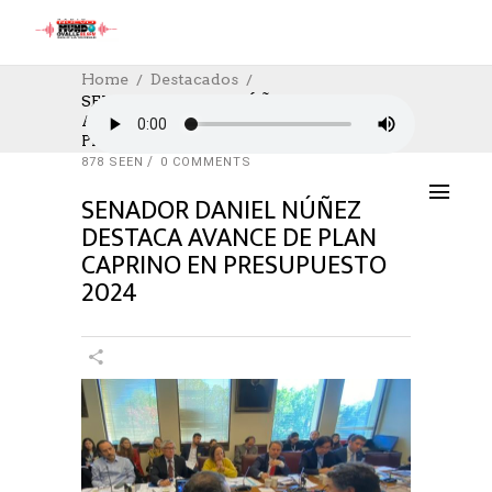
Home
Destacados
SENADOR DANIEL NÚÑEZ DESTACA
AVANCE DE PLAN CAPRINO EN
DESTACADOS
,
NOTICIAS
,
SOCIAL
PRESUPUESTO 2024
25/10/2023
AUTHOR: HECTOR
0
LIKES
878 SEEN
0 COMMENTS
SENADOR DANIEL NÚÑEZ
DESTACA AVANCE DE PLAN
CAPRINO EN PRESUPUESTO
2024