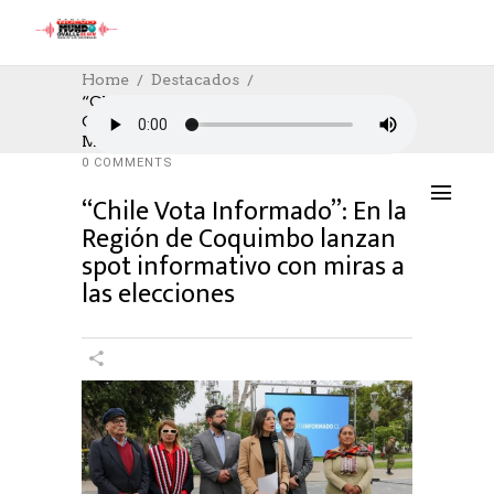
Home
Destacados
“Chile Vota Informado”: En La Región De
Coquimbo Lanzan Spot Informativo Con
DESTACADOS
,
SOCIAL
,
SOCIAL
16/10/2024
Miras A Las Elecciones
AUTHOR: HECTOR
0
LIKES
1960 SEEN
0 COMMENTS
“Chile Vota Informado”: En la
Región de Coquimbo lanzan
spot informativo con miras a
las elecciones