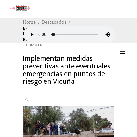
Home
Destacados
Implementan Medidas Preventivas Ante
Eventuales Emergencias En Puntos De
DESTACADOS
,
SOCIAL
,
SOCIAL
21/06/2023
Riesgo En Vicuña
AUTHOR: HECTOR
0
LIKES
946 SEEN
0 COMMENTS
Implementan medidas
preventivas ante eventuales
emergencias en puntos de
riesgo en Vicuña