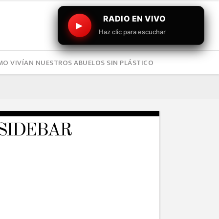
RADIO EN VIVO
▶
Haz clic para escuchar
O VIVÍAN NUESTROS ABUELOS SIN PLÁSTICO
SIDEBAR
TRAVEL
Daredevils will Leave You
Breathless
19/05/2016
TRAVEL