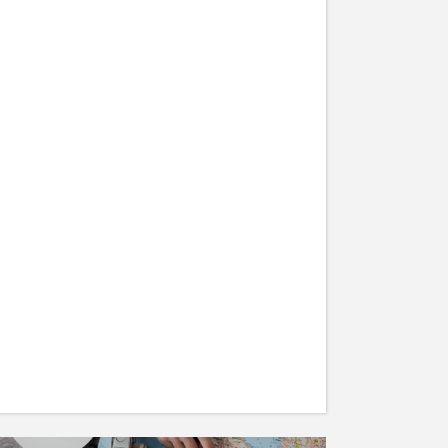
Descending into the Mist –
An Adventure
19/05/2016
TRAVEL
How to get Maximum Out of
Your Exotic Vacation
19/05/2016
TRAVEL
Places to Visit for a Peaceful
Holiday
19/05/2016
TRAVEL
30 expert photography tips
from travellers
19/05/2016