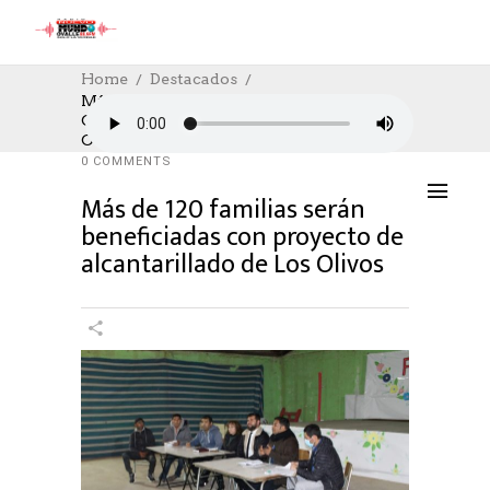
Home
Destacados
Más De 120 Familias Serán Beneficiadas
Con Proyecto De Alcantarillado De Los
DESTACADOS
,
SOCIAL
,
SOCIAL
05/06/2023
Olivos
AUTHOR: HECTOR
0
LIKES
1069 SEEN
0 COMMENTS
Más de 120 familias serán
beneficiadas con proyecto de
alcantarillado de Los Olivos