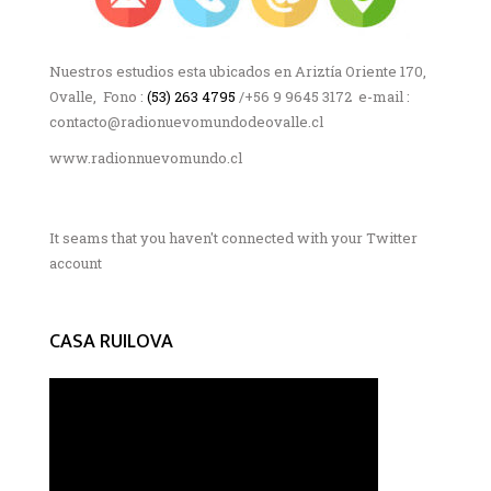
Nuestros estudios esta ubicados en Ariztía Oriente 170,
Ovalle, Fono :
(53) 263 4795
/+56 9 9645 3172 e-mail :
contacto@radionuevomundodeovalle.cl
www.radionnuevomundo.cl
It seams that you haven't connected with your Twitter
account
CASA RUILOVA