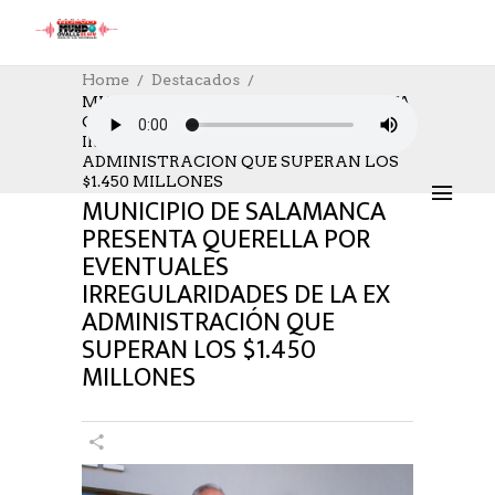
Home
Destacados
MUNICIPIO DE SALAMANCA PRESENTA
QUERELLA POR EVENTUALES
DESTACADOS
,
SOCIAL
08/07/2026
IRREGULARIDADES DE LA EX
AUTHOR: HECTOR
0
LIKES
149 SEEN
ADMINISTRACIÓN QUE SUPERAN LOS
0 COMMENTS
$1.450 MILLONES
MUNICIPIO DE SALAMANCA
PRESENTA QUERELLA POR
EVENTUALES
IRREGULARIDADES DE LA EX
ADMINISTRACIÓN QUE
SUPERAN LOS $1.450
MILLONES