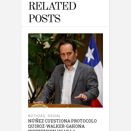
RELATED
POSTS
NOTICIAS
,
SOCIAL
NÚÑEZ CUESTIONA PROTOCOLO
QUIROZ-WALKER-GAHONA: