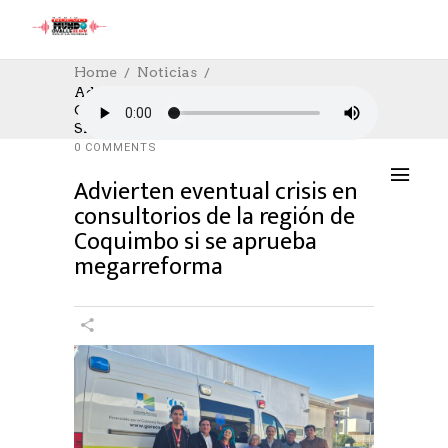
Home
Noticias
Advierten Eventual Crisis En
Consultorios De La Región De Coquimbo
NOTICIAS
,
POLÍTICA
08/07/2026
Si Se Aprueba Megarreforma
AUTHOR: HECTOR
0
LIKES
234 SEEN
0 COMMENTS
Advierten eventual crisis en
consultorios de la región de
Coquimbo si se aprueba
megarreforma