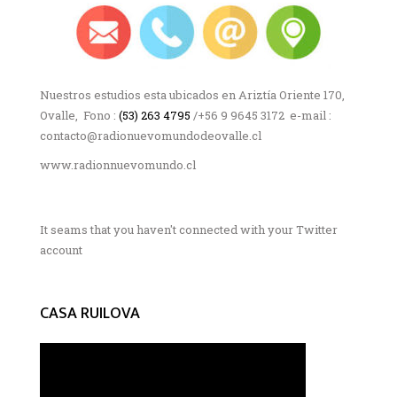
Nuestros estudios esta ubicados en Ariztía Oriente 170,
Ovalle, Fono :
(53) 263 4795
/+56 9 9645 3172 e-mail :
contacto@radionuevomundodeovalle.cl
www.radionnuevomundo.cl
It seams that you haven't connected with your Twitter
account
CASA RUILOVA