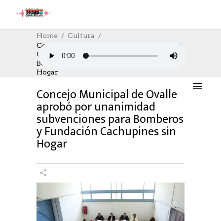
Home
Cultura
Concejo Municipal De Ovalle Aprobó Por
Unanimidad Subvenciones Para
CULTURA
,
CULTURE
08/07/2026
Bomberos Y Fundación Cachupines Sin
AUTHOR: HECTOR
0
LIKES
134 SEEN
Hogar
0 COMMENTS
Concejo Municipal de Ovalle
aprobó por unanimidad
subvenciones para Bomberos
y Fundación Cachupines sin
Hogar