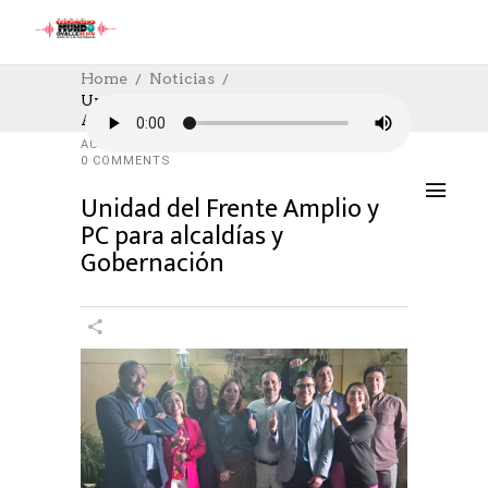
Home
Noticias
Unidad Del Frente Amplio Y PC Para
Alcaldías Y Gobernación
NOTICIAS
,
POLÍTICA
05/09/2024
AUTHOR: HECTOR
0
LIKES
1142 SEEN
0 COMMENTS
Unidad del Frente Amplio y
PC para alcaldías y
Gobernación